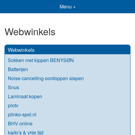
Menu +
Webwinkels
Webwinkels
Sokken met kippen BENYSØN
Batterijen
Noise cancelling oordoppen slapen
Snus
Laminaat kopen
protv
plinko-spel.nl
BHV online
kado's & vrije tijd